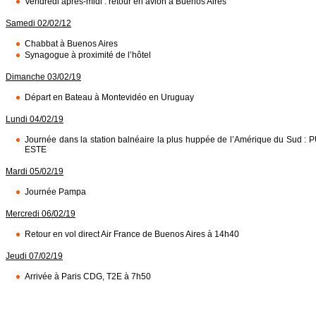
Vendredi après-midi : retour en avion à Buenos Aires
Samedi 02/02/12
Chabbat à Buenos Aires
Synagogue à proximité de l’hôtel
Dimanche 03/02/19
Départ en Bateau à Montevidéo en Uruguay
Lundi 04/02/19
Journée dans la station balnéaire la plus huppée de l’Amérique du Sud : 
ESTE
Mardi 05/02/19
Journée Pampa
Mercredi 06/02/19
Retour en vol direct Air France de Buenos Aires à 14h40
Jeudi 07/02/19
Arrivée à Paris CDG, T2E à 7h50