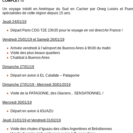
COMPLET !!!
Un voyage inédit en Amérique du Sud en Cacher par Oneg Loisirs et Pue
spécialistes de cette région depuis 15 ans.
Jeudi 24/01/19
Départ Paris CDG T2E 23h35 pour le voyage en vol direct Air France !
Vendredi 25/01/19 et Samedi 26/01/19
Arrivée vendredi à l’aéroport de Buenos Aires à 9h30 du matin
Visite des plus beaux quartiers
Chabbat à Buenos Aires
Dimanche 27/01/19
Départ en avion à EL Calafate – Patagonie
Dimanche 27/01/19 - Mercredi 30/01/2019
Visite de la PATAGONIE, des Glaciers... SENSATIONNEL !
Mercredi 30/01/19
Départ en avion à IGUAZU
Jeudi 31/01/19 et Vendredi 01/02/19
Visite des chutes d’Iguazu des côtes Argentines et Brésiliennes